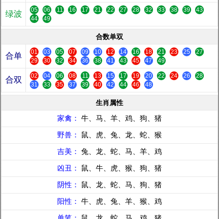
05
06
11
16
17
21
22
27
28
32
33
38
39
43
绿波
44
49
合数单双
01
03
05
07
09
10
12
14
16
18
21
23
25
27
合单
29
30
32
34
36
38
41
43
45
47
49
02
04
06
08
11
13
15
17
19
20
22
24
26
28
合双
31
33
35
37
39
40
42
44
46
48
生肖属性
家禽：
牛、马、羊、鸡、狗、猪
野兽：
鼠、虎、兔、龙、蛇、猴
吉美：
兔、龙、蛇、马、羊、鸡
凶丑：
鼠、牛、虎、猴、狗、猪
阴性：
鼠、龙、蛇、马、狗、猪
阳性：
牛、虎、兔、羊、猴、鸡
单笔：
鼠、龙、蛇、马、鸡、猪