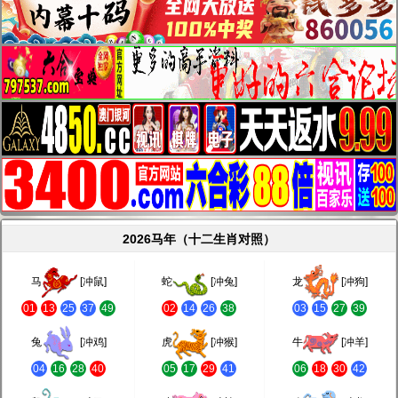
2026马年（十二生肖对照）
马
[冲鼠]
蛇
[冲兔]
龙
[冲狗]
01
13
25
37
49
02
14
26
38
03
15
27
39
兔
[冲鸡]
虎
[冲猴]
牛
[冲羊]
04
16
28
40
05
17
29
41
06
18
30
42