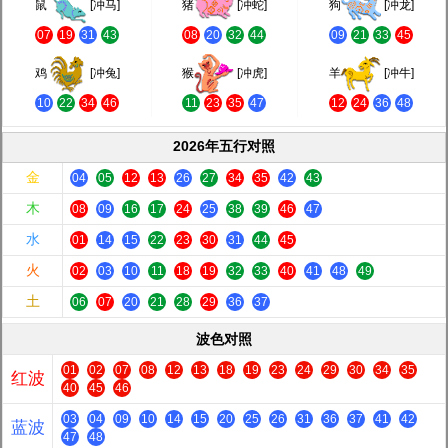
鼠
[冲马]
猪
[冲蛇]
狗
[冲龙]
07
19
31
43
08
20
32
44
09
21
33
45
鸡
[冲兔]
猴
[冲虎]
羊
[冲牛]
10
22
34
46
11
23
35
47
12
24
36
48
2026年五行对照
金
04
05
12
13
26
27
34
35
42
43
木
08
09
16
17
24
25
38
39
46
47
水
01
14
15
22
23
30
31
44
45
火
02
03
10
11
18
19
32
33
40
41
48
49
土
06
07
20
21
28
29
36
37
波色对照
01
02
07
08
12
13
18
19
23
24
29
30
34
35
红波
40
45
46
03
04
09
10
14
15
20
25
26
31
36
37
41
42
蓝波
47
48