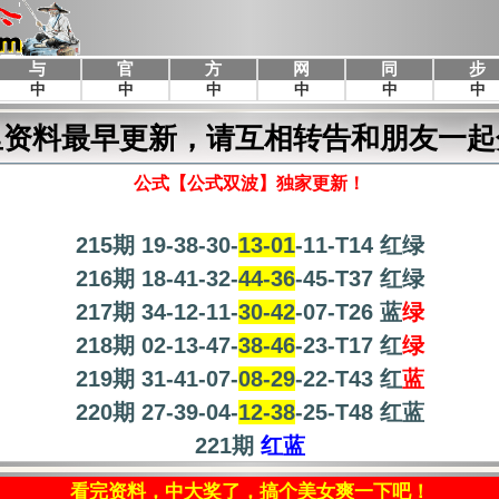
里资料最早更新，请互相转告和朋友一起
公式【公式双波】独家更新！
215期 19-38-30-
13-01
-11-T14 红绿
216期 18-41-32-
44-36
-45-T37 红绿
217期 34-12-11-
30-42
-07-T26 蓝
绿
218期 02-13-47-
38-46
-23-T17 红
绿
219期 31-41-07-
08-29
-22-T43 红
蓝
220期 27-39-04-
12-38
-25-T48 红蓝
221期
红蓝
看完资料，中大奖了，搞个美女爽一下吧！