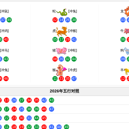
[冲鼠]
蛇
[冲兔]
龙
37
49
02
14
26
38
03
[冲鸡]
虎
[冲猴]
牛
8
40
05
17
29
41
06
[冲马]
猪
[冲蛇]
狗
1
43
08
20
32
44
09
[冲兔]
猴
[冲虎]
羊
4
46
11
23
35
47
12
2026年五行对照
2
13
26
27
34
35
42
43
6
17
24
25
38
39
46
47
5
22
23
30
31
44
45
0
11
18
19
32
33
40
41
48
49