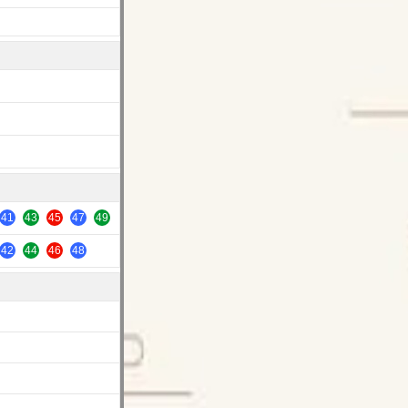
41
43
45
47
49
42
44
46
48