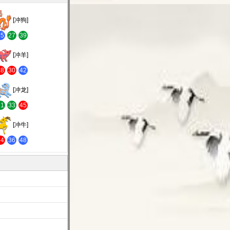
[冲狗]
15
27
39
[冲羊]
18
30
42
[冲龙]
21
33
45
[冲牛]
24
36
48