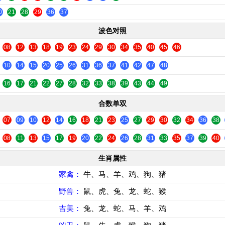
0
21
28
29
36
37
波色对照
08
12
13
18
19
23
24
29
30
34
35
40
45
46
10
14
15
20
25
26
31
36
37
41
42
47
48
16
17
21
22
27
28
32
33
38
39
43
44
49
合数单双
07
09
10
12
14
16
18
21
23
25
27
29
30
32
34
36
38
08
11
13
15
17
19
20
22
24
26
28
31
33
35
37
39
40
生肖属性
家禽：
牛、马、羊、鸡、狗、猪
野兽：
鼠、虎、兔、龙、蛇、猴
吉美：
兔、龙、蛇、马、羊、鸡