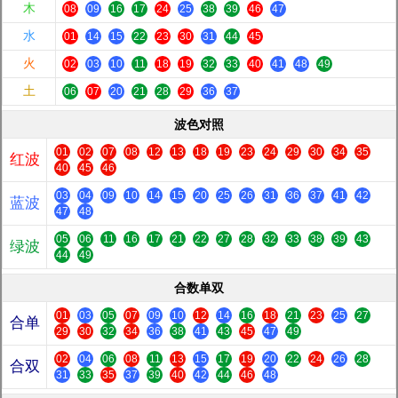
木
08
09
16
17
24
25
38
39
46
47
水
01
14
15
22
23
30
31
44
45
火
02
03
10
11
18
19
32
33
40
41
48
49
土
06
07
20
21
28
29
36
37
波色对照
01
02
07
08
12
13
18
19
23
24
29
30
34
35
红波
40
45
46
03
04
09
10
14
15
20
25
26
31
36
37
41
42
蓝波
47
48
05
06
11
16
17
21
22
27
28
32
33
38
39
43
绿波
44
49
合数单双
01
03
05
07
09
10
12
14
16
18
21
23
25
27
合单
29
30
32
34
36
38
41
43
45
47
49
02
04
06
08
11
13
15
17
19
20
22
24
26
28
合双
31
33
35
37
39
40
42
44
46
48