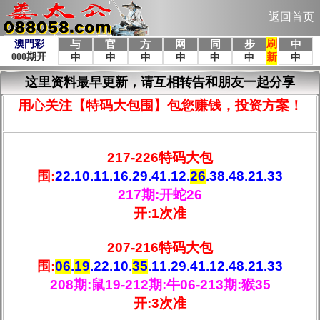
返回首页
这里资料最早更新，请互相转告和朋友一起分享
用心关注【特码大包围】包您赚钱，投资方案！
217-226特码大包
围:
22.10.11.16.29.41.12.
26
.38.48.21.33
217期:开蛇26
开:1次准
207-216特码大包
围:
06
.
19
.22.10.
35
.11.29.41.12.48.21.33
208期:鼠19-212期:牛06-213期:猴35
开:3次准