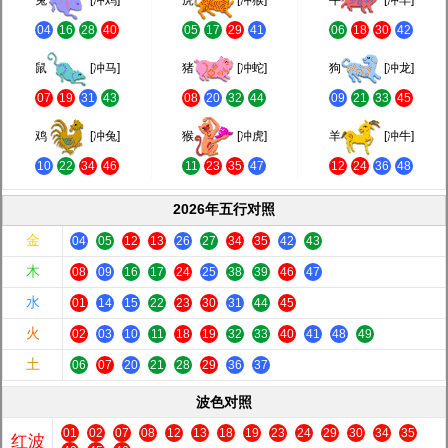
兔
[冲鸡]
虎
[冲猴]
牛
[冲羊]
04
16
28
40
05
17
29
41
06
18
30
42
鼠
[冲马]
猪
[冲蛇]
狗
[冲龙]
07
19
31
43
08
20
32
44
09
21
33
45
鸡
[冲兔]
猴
[冲虎]
羊
[冲牛]
10
22
34
46
11
23
35
47
12
24
36
48
2026年五行对照
金
04
05
12
13
26
27
34
35
42
43
木
08
09
16
17
24
25
38
39
46
47
水
01
14
15
22
23
30
31
44
45
火
02
03
10
11
18
19
32
33
40
41
48
49
土
06
07
20
21
28
29
36
37
波色对照
01
02
07
08
12
13
18
19
23
24
29
30
34
35
红波