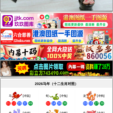
2026马年（十二生肖对照）
马
[冲鼠]
蛇
[冲兔]
龙
[冲狗]
01
13
25
37
49
02
14
26
38
03
15
27
39