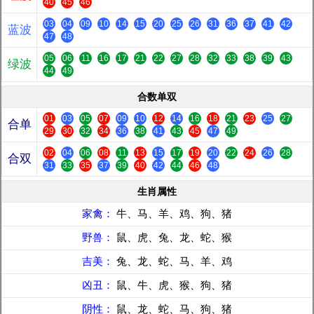
40
45
46
03
04
09
10
14
15
20
25
26
31
36
37
41
42
蓝波
47
48
05
06
11
16
17
21
22
27
28
32
33
38
39
43
绿波
44
49
合数单双
01
03
05
07
09
10
12
14
16
18
21
23
25
27
合单
29
30
32
34
36
38
41
43
45
47
49
02
04
06
08
11
13
15
17
19
20
22
24
26
28
合双
31
33
35
37
39
40
42
44
46
48
生肖属性
家禽：
牛、马、羊、鸡、狗、猪
野兽：
鼠、虎、兔、龙、蛇、猴
吉美：
兔、龙、蛇、马、羊、鸡
凶丑：
鼠、牛、虎、猴、狗、猪
阴性：
鼠、龙、蛇、马、狗、猪