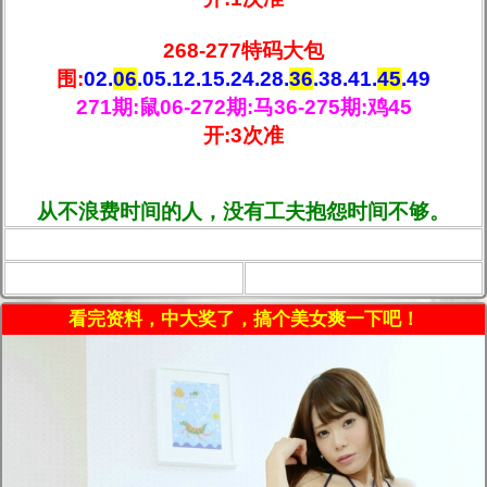
268-277特码大包
围:
02.
06
.05.12.15.24.28.
36
.38.41.
45
.49
271期:鼠06-272期:马36-275期:鸡45
开:3次准
从不浪费时间的人，没有工夫抱怨时间不够。
看完资料，中大奖了，搞个美女爽一下吧！