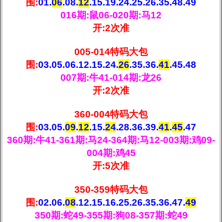
围:
01.
06
.08.
12
.15.19.24.25.26.35.48.49
016期:鼠06-020期:马12
开:2次准
005-014特码大包
围:
03.05.06.12.15.24.
26
.35.36.
41
.45.48
007期:牛41-014期:龙26
开:2次准
360-004特码大包
围:
03.05.
09
.
12
.15.
24
.28.36.39.
41
.
45
.47
360期:牛41-361期:马24-364期:马12-003期:鸡09-
004期:鸡45
开:5次准
350-359特码大包
围:
02.06.
08
.12.15.16.25.26.35.36.47.
49
350期:蛇49-355期:狗08-357期:蛇49