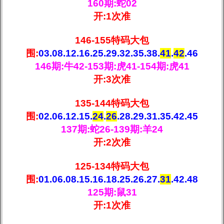
160期:蛇02
开:1次准
146-155特码大包
围:
03.08.12.16.25.29.32.35.38.
41
.
42
.46
146期:牛42-153期:虎41-154期:虎41
开:3次准
135-144特码大包
围:
02.06.12.15.
24
.
26
.28.29.31.35.42.45
137期:蛇26-139期:羊24
开:2次准
125-134特码大包
围:
01.06.08.15.16.18.25.26.27.
31
.42.48
125期:鼠31
开:1次准