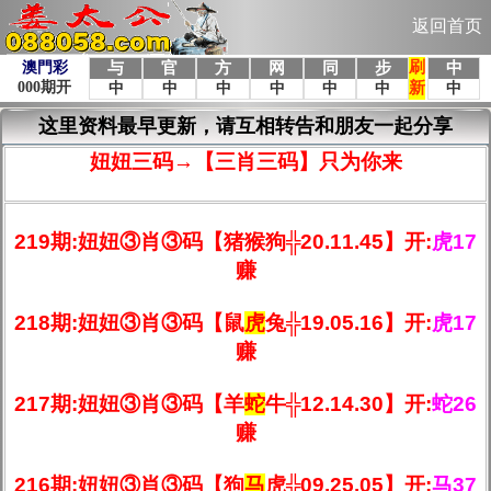
返回首页
这里资料最早更新，请互相转告和朋友一起分享
妞妞三码→【三肖三码】只为你来
219期:妞妞③肖③码
【猪猴狗╬20.11.45】
开:
虎17
赚
218期:妞妞③肖③码
【鼠
虎
兔╬19.05.16】
开:
虎17
赚
217期:妞妞③肖③码
【羊
蛇
牛╬12.14.30】
开:
蛇26
赚
216期:妞妞③肖③码
【狗
马
虎╬09.25.05】
开:
马37