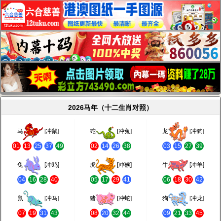
2026马年（十二生肖对照）
马
[冲鼠]
蛇
[冲兔]
龙
[冲狗]
01
13
25
37
49
02
14
26
38
03
15
27
39
兔
[冲鸡]
虎
[冲猴]
牛
[冲羊]
04
16
28
40
05
17
29
41
06
18
30
42
鼠
[冲马]
猪
[冲蛇]
狗
[冲龙]
07
19
31
43
08
20
32
44
09
21
33
45