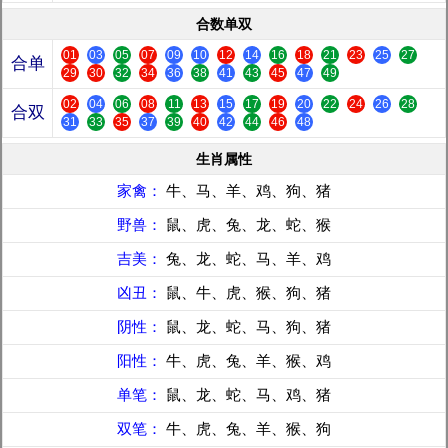
合数单双
01
03
05
07
09
10
12
14
16
18
21
23
25
27
合单
29
30
32
34
36
38
41
43
45
47
49
02
04
06
08
11
13
15
17
19
20
22
24
26
28
合双
31
33
35
37
39
40
42
44
46
48
生肖属性
家禽：
牛、马、羊、鸡、狗、猪
野兽：
鼠、虎、兔、龙、蛇、猴
吉美：
兔、龙、蛇、马、羊、鸡
凶丑：
鼠、牛、虎、猴、狗、猪
阴性：
鼠、龙、蛇、马、狗、猪
阳性：
牛、虎、兔、羊、猴、鸡
单笔：
鼠、龙、蛇、马、鸡、猪
双笔：
牛、虎、兔、羊、猴、狗