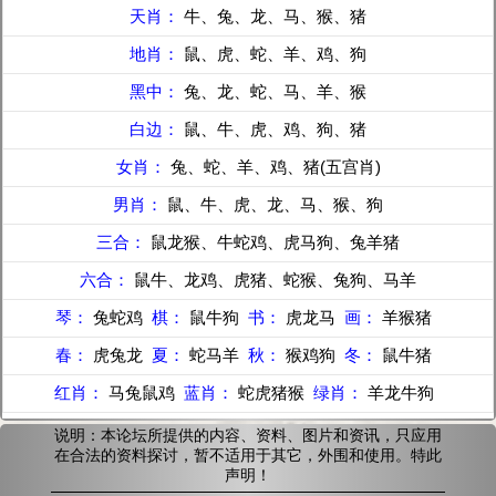
天肖：
牛、兔、龙、马、猴、猪
地肖：
鼠、虎、蛇、羊、鸡、狗
黑中：
兔、龙、蛇、马、羊、猴
白边：
鼠、牛、虎、鸡、狗、猪
女肖：
兔、蛇、羊、鸡、猪(五宫肖)
男肖：
鼠、牛、虎、龙、马、猴、狗
三合：
鼠龙猴、牛蛇鸡、虎马狗、兔羊猪
六合：
鼠牛、龙鸡、虎猪、蛇猴、兔狗、马羊
琴：
兔蛇鸡
棋：
鼠牛狗
书：
虎龙马
画：
羊猴猪
春：
虎兔龙
夏：
蛇马羊
秋：
猴鸡狗
冬：
鼠牛猪
红肖：
马兔鼠鸡
蓝肖：
蛇虎猪猴
绿肖：
羊龙牛狗
说明：本论坛所提供的内容、资料、图片和资讯，只应用
在合法的资料探讨，暂不适用于其它，外围和使用。特此
声明！