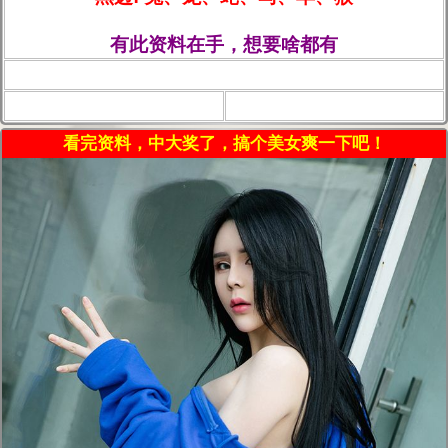
有此资料在手，想要啥都有
看完资料，中大奖了，搞个美女爽一下吧！