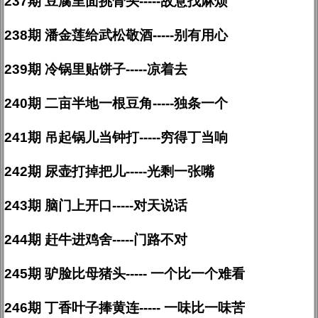
237期 豆腐里面挑骨头-----故意找麻烦
238期 潘金莲给武松敬酒-----别有用心
239期 冷锅里贴饼子-----凉着去
240期 二亩半地一根豆角-----独条一个
241期 吊起锅儿当钟打-----穷得丁当响
242期 尿壶打掉把儿-----光剩一张嘴
243期 脑门上开口-----对天说话
244期 赶牛进鸡舍-----门路不对
245期 驴脸比母猪头----- 一个比一个难看
246期 丁香叶子捧黄连----- 一味比一味苦