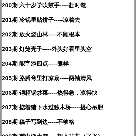
200期 六十岁学吹鼓手-----赶时髦
201期 冷锅里贴饼子-----凉着去
202期 放火烧山林-----不顾根本
203期 灯笼壳子-----外头好看里头空
204期 能字添四点-----熊样
205期 胳膊弯里打凉扇-----两袖清风
206期 钢精锅炒菜-----热得急，凉得快
207期 掂着猪下水过独木桥-----提心吊胆
208期 稿子写到边-----不够格