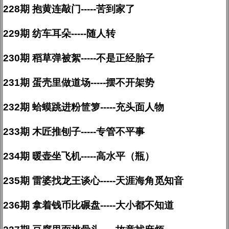
228期 抱黄连敲门-----苦到家了
229期 纺车耳朵-----随人转
230期 稻草弹被絮-----不是正经胎子
231期 蛋壳里做道场-----摆不开架势
232期 蛤蟆跳进粉笸箩-----充头面人物
233期 木匠推刨子-----专管不平事
234期 暖壶坐飞机-----高水平（瓶）
235期 雷婆找龙王谈心-----天涯海角觅知音
236期 拿着钱币比碾盘-----大小都不知道