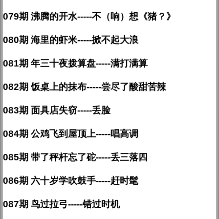
079期 沸腾的开水-----不（响）想《猪？》
080期 海里的虾米-----掀不起大浪
081期 年三十夜拨算盘-----满打满算
082期 饭桌上的抹布-----尝尽了酸甜苦辣
083期 面具店失窃-----丢脸
084期 公鸡飞到屋顶上-----唱高调
085期 带了秤杆忘了砣-----丢三落四
086期 六十岁学吹鼓手-----赶时髦
087期 鸟过拉弓-----错过时机