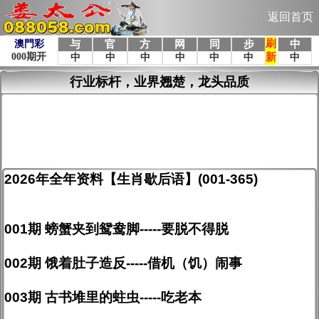
返回首页
行业标杆，业界翘楚，龙头品质
2026年全年资料【生肖歇后语】(001-365)
001期 螃蟹夹到鸳鸯脚-----要脱不得脱
002期 饿着肚子造反-----借机（饥）闹事
003期 古书堆里的蛀虫-----吃老本