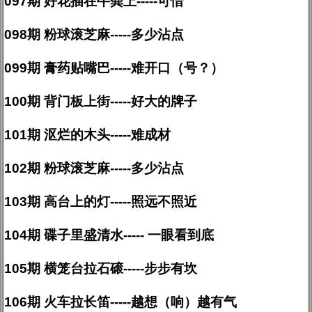
097期 好花插在牛粪上-----可惜
098期 粉球滚芝麻-----多少沾点
099期 膏药贴嘴巴-----难开口（号？）
100期 背门板上街-----好大的牌子
101期 沤烂的木头-----难成材
102期 粉球滚芝麻-----多少沾点
103期 高台上的灯-----照远不照近
104期 碟子里盛清水----- 一眼看到底
105期 横笼台拉石磙-----步步有坎
106期 火车拉长笛-----越想（响）越有气