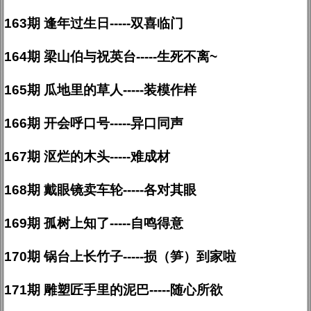
163期 逢年过生日-----双喜临门
164期 梁山伯与祝英台-----生死不离~
165期 瓜地里的草人-----装模作样
166期 开会呼口号-----异口同声
167期 沤烂的木头-----难成材
168期 戴眼镜卖车轮-----各对其眼
169期 孤树上知了-----自鸣得意
170期 锅台上长竹子-----损（笋）到家啦
171期 雕塑匠手里的泥巴-----随心所欲