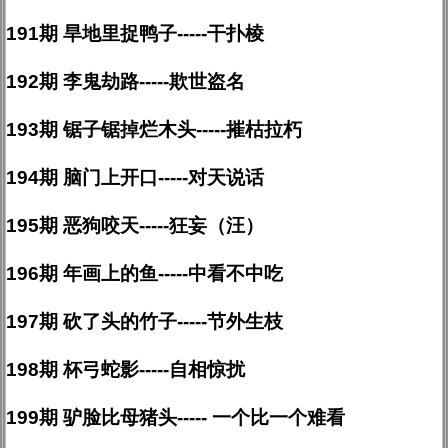
191期 旱地里捉鸭子-----干扑棱
192期 李鬼劫路-----欺世盗名
193期 锯子锯掉烂木头-----摧枯拉朽
194期 脑门上开口-----对天说话
195期 恶狗咬天-----狂妄（汪）
196期 年画上的鱼-----中看不中吃
197期 砍了头的竹子-----节外生枝
198期 杯弓蛇影-----自相惊扰
199期 驴脸比母猪头----- 一个比一个难看