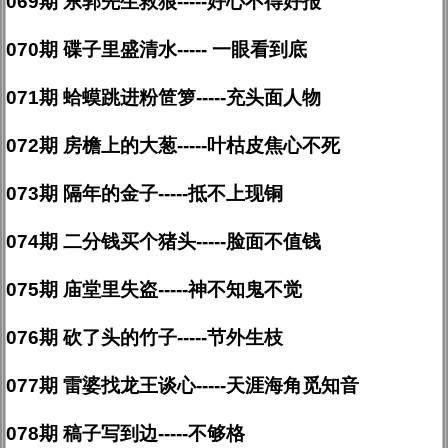
069期 东郭先生救狼-----好心不得好报
070期 碟子里盛清水----- 一眼看到底
071期 蛤蟆跳进粉笸箩-----充头面人物
072期 房檐上的大葱-----叶枯皮焦心不死
073期 隔年的金子-----抵不上现铜
074期 二分钱买个猪头-----脸面不值钱
075期 庙堂里失盗-----神不知鬼不觉
076期 砍了头的竹子-----节外生枝
077期 雷婆找龙王谈心-----天涯海角觅知音
078期 稿子写到边-----不够格