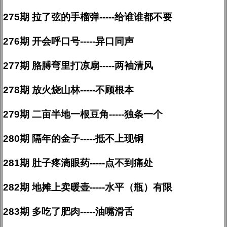
275期 拉了弦的手榴弹-----给谁谁都不要
276期 开会呼口号-----异口同声
277期 胳膊弯里打凉扇-----两袖清风
278期 放火烧山林-----不顾根本
279期 二亩半地一根豆角-----独条一个
280期 隔年的金子-----抵不上现铜
281期 肚子疼滴眼药-----点不到痛处
282期 地摊上卖暖壶-----水平（瓶）有限
283期 多吃了肥肉-----油嘴滑舌