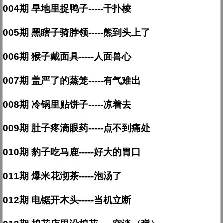
004期 旱地里捉鸭子-----干扑棱
005期 黑瞎子骑脖领-----熊到头上了
006期 猴子戴面具-----人面兽心
007期 盖严了的蒸笼-----有气难出
008期 冷锅里贴饼子-----凉着去
009期 肚子疼滴眼药-----点不到痛处
010期 豹子吃马鹿-----好大的胃口
011期 爆米花沏茶-----泡汤了
012期 电锯开木头-----当机立断